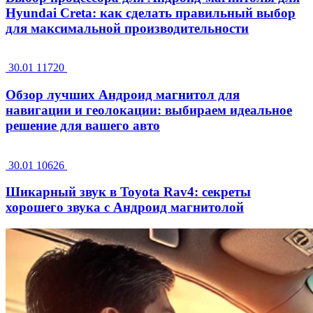
Hyundai Creta: как сделать правильный выбор
для максимальной производительности
30.01
11720
Обзор лучших Андроид магнитол для
навигации и геолокации: выбираем идеальное
решение для вашего авто
30.01
10626
Шикарный звук в Toyota Rav4: секреты
хорошего звука с Андроид магнитолой