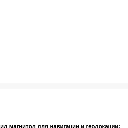
0
д магнитол для навигации и геолокации: