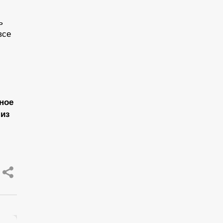
ь
все
ное
 из