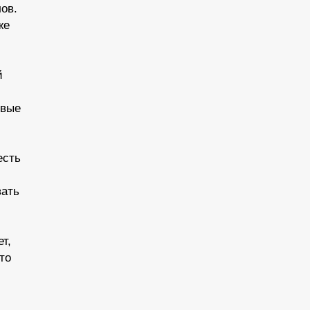
ов.
же
й
овые
есть
вать
т,
то