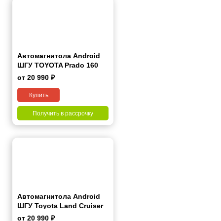
Автомагнитола Android
ШГУ TOYOTA Prado 160
2017-2022 10"
от 20 990 ₽
Купить
Получить в рассрочку
Автомагнитола Android
ШГУ Toyota Land Cruiser
Prado(120) 2002-2009 7"
от 20 990 ₽