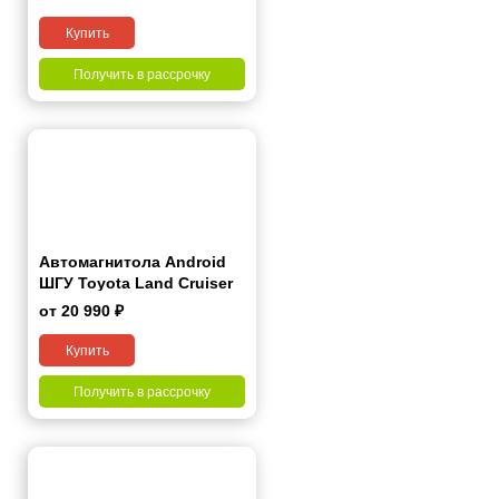
Купить
Получить в рассрочку
Автомагнитола Android
ШГУ Toyota Land Cruiser
Prado(120) 2002-2009 9"
от 20 990 ₽
Купить
Получить в рассрочку