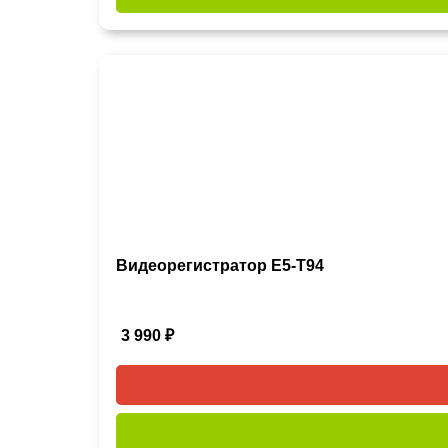
Видеорегистратор Е5-Т94
3 990
₽