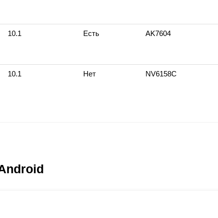
10.1
Есть
AK7604
10.1
Нет
NV6158С
Android