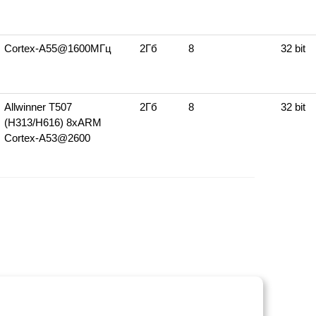
Cortex‑A55@1600МГц
2Гб
8
32 bit
Allwinner T507
2Гб
8
32 bit
(H313/H616) 8xARM
Cortex‑A53@2600