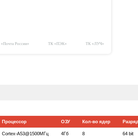
«Почта России»
ТК «ПЭК»
ТК «ЛУЧ»
Процессор
ОЗУ
Кол‑во ядер
Разряд
Сortex‑A53@1500МГц
4Гб
8
64 bit