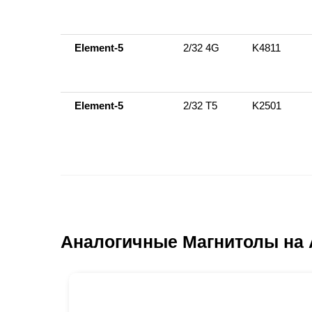
Element-5
2/32 4G
K4811
Element-5
2/32 Т5
K2501
Аналогичные Магнитолы на 