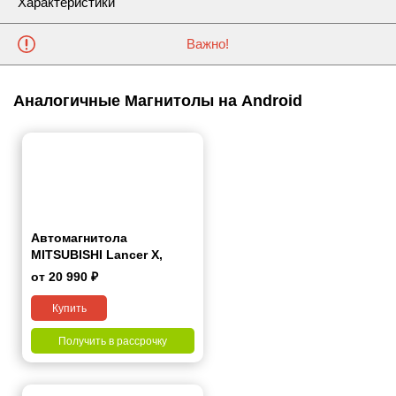
Характеристики
Важно!
Аналогичные Магнитолы на Android
Автомагнитола
MITSUBISHI Lancer Х,
Galant Fortis 2007+ 9"
от 20 990 ₽
Купить
Получить в рассрочку