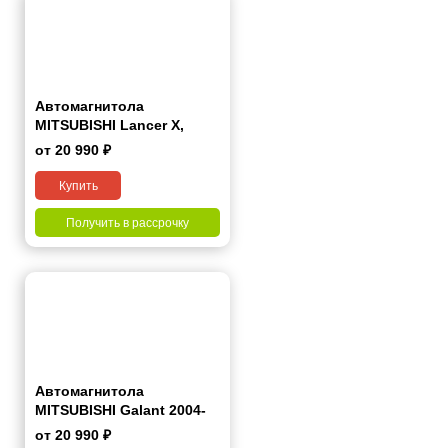
Автомагнитола
MITSUBISHI Lancer Х,
Galant Fortis 2007+ 7"
от 20 990 ₽
Купить
Получить в рассрочку
Автомагнитола
MITSUBISHI Galant 2004-
2010; Grunder 2007+ 7"
от 20 990 ₽