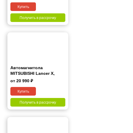
Купить
Получить в рассрочку
Автомагнитола
MITSUBISHI Lancer Х,
Galant Fortis 2007+ 7"
от 20 990 ₽
Купить
Получить в рассрочку