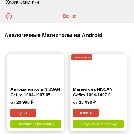
Характеристики
Важно!
Аналогичные Магнитолы на Android
лучшая цена
Автомагнитола NISSAN
Магнитола NISSAN
Cefiro 1994-1997 9"
Cefiro 1994-1997 9
дюймов - 9.1 1/16 Гб
от 20 990 ₽
от 20 990 ₽
Simple
Купить
Купить
Получить в рассрочку
Получить в рассрочку