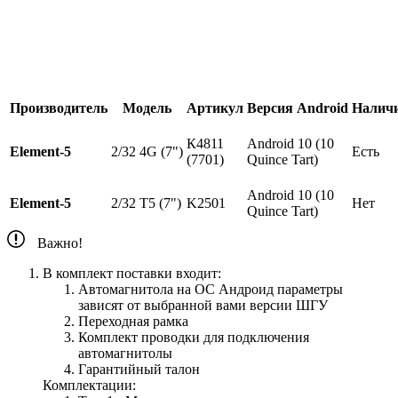
Производитель
Модель
Артикул
Версия Android
Налич
К4811
Android 10 (10
Element-5
2/32 4G (7")
Есть
(7701)
Quince Tart)
Android 10 (10
Element-5
2/32 T5 (7")
K2501
Нет
Quince Tart)
Важно!
В комплект поставки входит:
Автомагнитола на ОС Андроид параметры
зависят от выбранной вами версии ШГУ
Переходная рамка
Комплект проводки для подключения
автомагнитолы
Гарантийный талон
Комплектации: