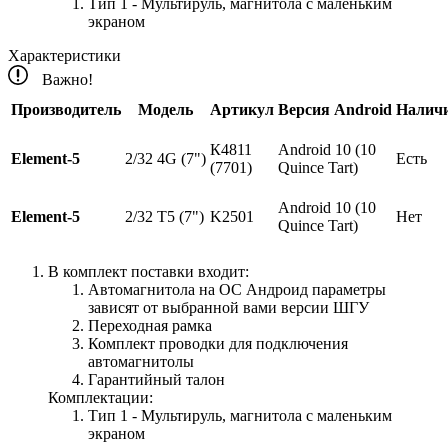
Тип 1 - Мультируль, магнитола с маленьким
экраном
Характеристики
Важно!
Производитель
Модель
Артикул
Версия Android
Налич
К4811
Android 10 (10
Element-5
2/32 4G (7")
Есть
(7701)
Quince Tart)
Android 10 (10
Element-5
2/32 T5 (7")
K2501
Нет
Quince Tart)
В комплект поставки входит:
Автомагнитола на ОС Андроид параметры
зависят от выбранной вами версии ШГУ
Переходная рамка
Комплект проводки для подключения
автомагнитолы
Гарантийный талон
Комплектации:
Тип 1 - Мультируль, магнитола с маленьким
экраном