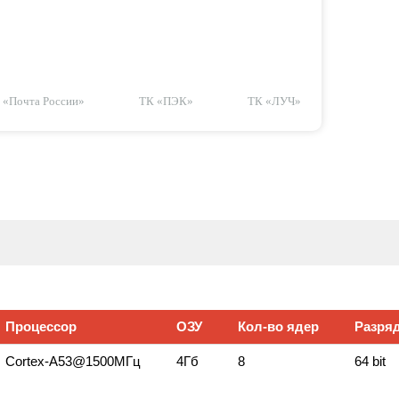
«Почта России»
ТК «ПЭК»
ТК «ЛУЧ»
Процессор
ОЗУ
Кол‑во ядер
Разряд
Сortex‑A53@1500МГц
4Гб
8
64 bit