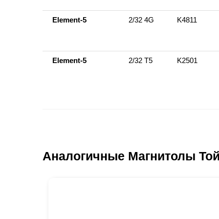
Element-5
2/32 4G
K4811
Element-5
2/32 Т5
K2501
Аналогичные Магнитолы Той