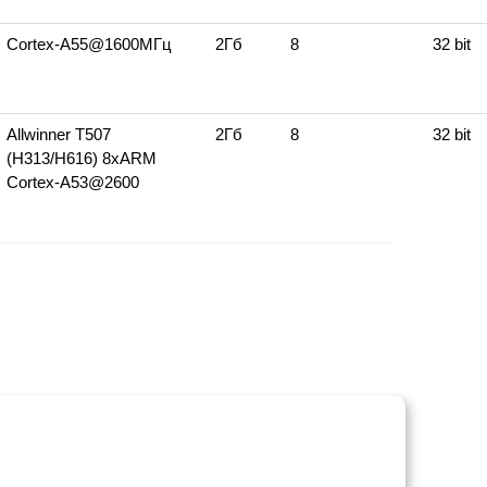
Cortex‑A55@1600МГц
2Гб
8
32 bit
Allwinner T507
2Гб
8
32 bit
(H313/H616) 8xARM
Cortex‑A53@2600