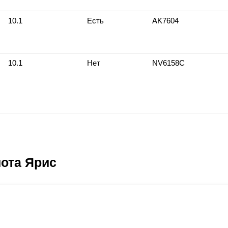
10.1
Есть
AK7604
10.1
Нет
NV6158С
ота Ярис