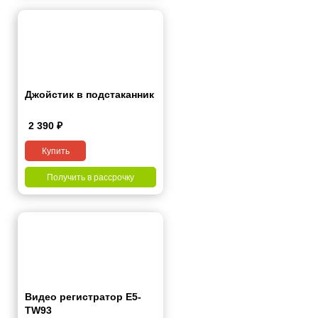
Джойстик в подстаканник
2 390
₽
Купить
Получить в рассрочку
Видео регистратор Е5-
ТW93