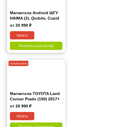
Магнитола Android ШГУ
HAIMA (2), Qiubite, Cupid
2009+ 7 дюймов - 9.1 1/16
от 20 990 ₽
Гб Simple
Купить
Получить в рассрочку
лучшая цена
Магнитола TOYOTA Land
Cruiser Prado (150) 2017+
10 дюймов - 9.1 1/16 Гб
от 20 990 ₽
Simple
Купить
Получить в рассрочку