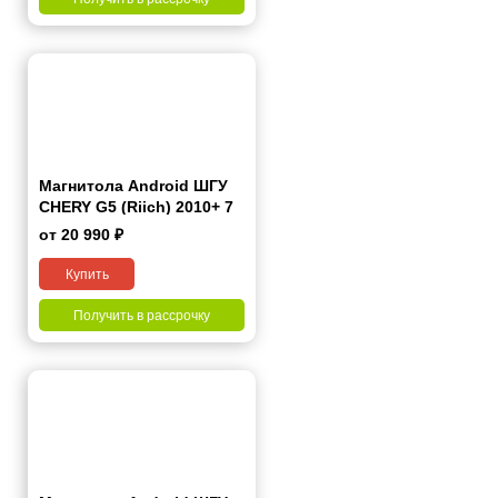
Магнитола Android ШГУ
CHERY G5 (Riich) 2010+ 7
дюймов - 10.1 2/32 Гб Pro
от 20 990 ₽
Купить
Получить в рассрочку