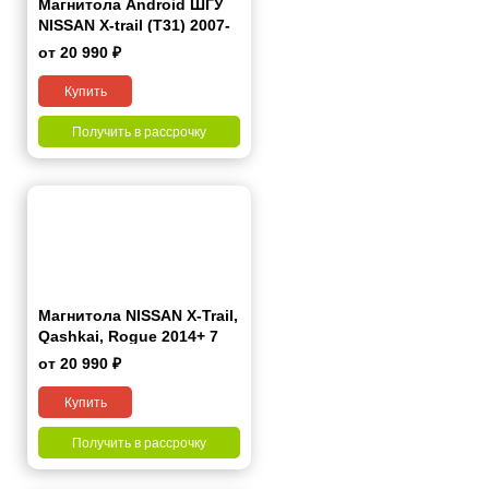
Магнитола Android ШГУ
NISSAN X-trail (T31) 2007-
2014 10 дюймов - 10.1
от 20 990 ₽
2/32 Гб Simple
Купить
Получить в рассрочку
Магнитола NISSAN X-Trail,
Qashkai, Rogue 2014+ 7
дюймов - 10.1 2/32 Гб
от 20 990 ₽
Simple
Купить
Получить в рассрочку