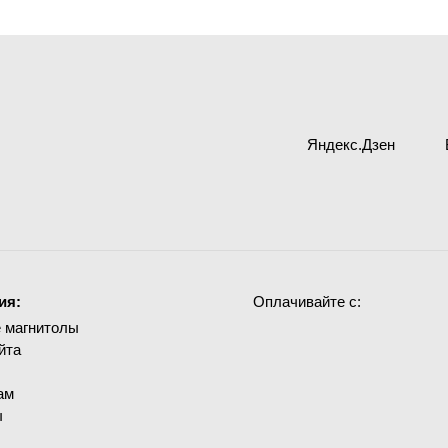
Яндекс.Дзен
ия:
Оплачивайте с:
 магнитолы
йта
ам
ы