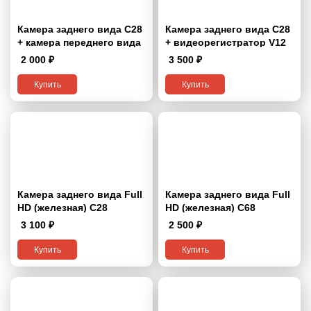
Камера заднего вида C28
Камера заднего вида C28
+ камера переднего вида
+ видеорегистратор V12
C89 (акция от 17 990 ₽)
(акция от 26 990 ₽)
2 000
₽
3 500
₽
Купить
Купить
Камера заднего вида Full
Камера заднего вида Full
HD (железная) С28
HD (железная) С68
3 100
₽
2 500
₽
Купить
Купить