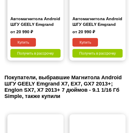
Автомагнитола Android
Автомагнитола Android
ШГУ GEELY Emgrand
ШГУ GEELY Emgrand
EC7 2014-2016, Emgrand
EC7 2014-2016, Emgrand
от 20 990 ₽
от 20 990 ₽
7 2016+ 9"
7 2016+ 7“
Купить
Купить
Получить в рассрочку
Получить в рассрочку
Покупатели, выбравшие Магнитола Android
ШГУ GEELY Emgrand X7, EX7, GX7 2013+;
Englon SX7, X7 2013+ 7 дюймов - 9.1 1/16 Гб
Simple, также купили