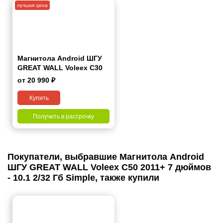
лучшая цена
Магнитола Android ШГУ
GREAT WALL Voleex C30
2014+ 9 дюймов - 9.1 1/16
от 20 990 ₽
Гб Simple
Купить
Получить в рассрочку
Покупатели, выбравшие Магнитола Android
ШГУ GREAT WALL Voleex C50 2011+ 7 дюймов
- 10.1 2/32 Гб Simple, также купили