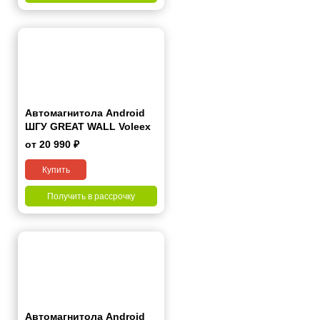
Автомагнитола Android
ШГУ GREAT WALL Voleex
C50 2011+ 7“
от 20 990 ₽
Купить
Получить в рассрочку
Автомагнитола Android