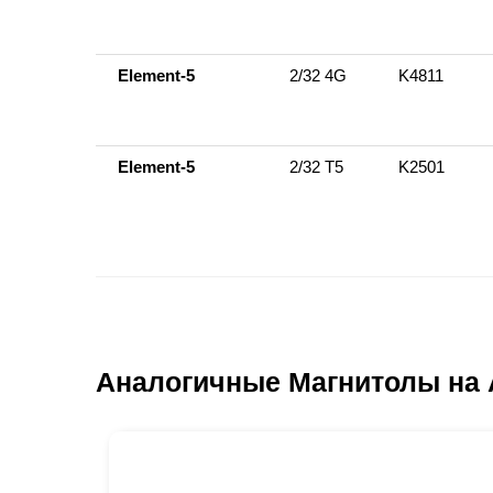
Element-5
2/32 4G
K4811
Element-5
2/32 Т5
K2501
Аналогичные Магнитолы на 