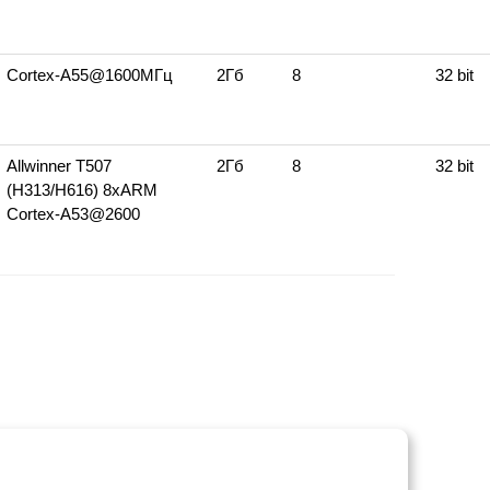
Cortex‑A55@1600МГц
2Гб
8
32 bit
Allwinner T507
2Гб
8
32 bit
(H313/H616) 8xARM
Cortex‑A53@2600