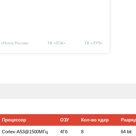
«Почта России»
ТК «ПЭК»
ТК «ЛУЧ»
Процессор
ОЗУ
Кол‑во ядер
Разряд
Сortex‑A53@1500МГц
4Гб
8
64 bit