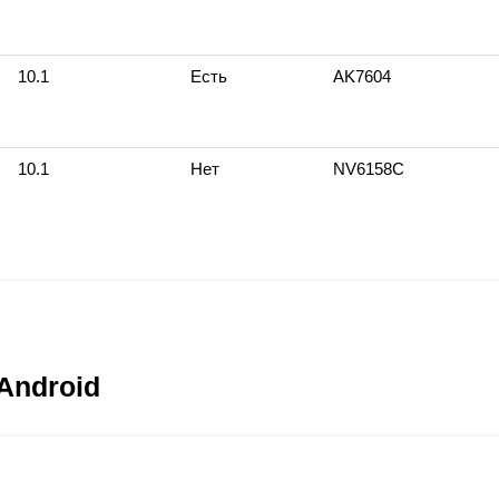
10.1
Есть
AK7604
10.1
Нет
NV6158С
Android