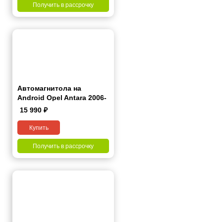
Получить в рассрочку
Автомагнитола на
Android Opel Antara 2006-
2015 7 дюймов
15 990
₽
Купить
Получить в рассрочку