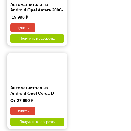
Автомагнитола на
Android Opel Antara 2006-
2015 9 дюймов
15 990
₽
Купить
Получить в рассрочку
Автомагнитола на
Android Opel Corsa D
2006-2015 7 дюймов
От
27 990
₽
Купить
Получить в рассрочку