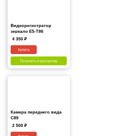
Видеорегистратор
зеркало E5-T86
4 350
₽
Купить
Получить в рассрочку
Камера переднего вида
С89
2 500
₽