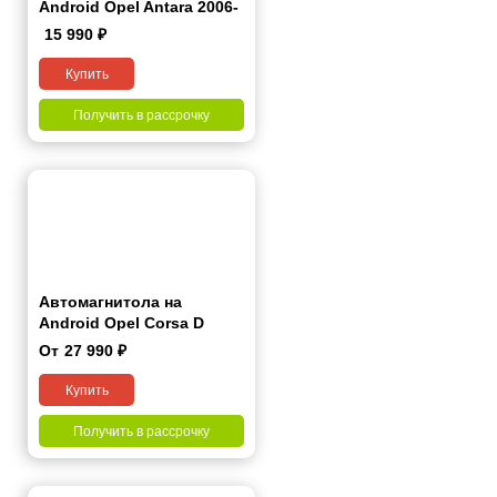
Android Opel Antara 2006-
2015 9 дюймов
15 990
₽
Купить
Получить в рассрочку
Автомагнитола на
Android Opel Corsa D
2006-2015 7 дюймов
От
27 990
₽
Купить
Получить в рассрочку