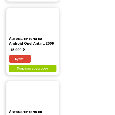
Автомагнитола на
Android Opel Antara 2006-
2015 7 дюймов
15 990
₽
Купить
Получить в рассрочку
Автомагнитола на