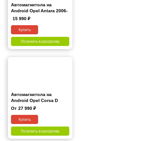
Автомагнитола на
Android Opel Antara 2006-
2015 9 дюймов
15 990
₽
Купить
Получить в рассрочку
Автомагнитола на
Android Opel Corsa D
2006-2015 7 дюймов
От
27 990
₽
Купить
Получить в рассрочку