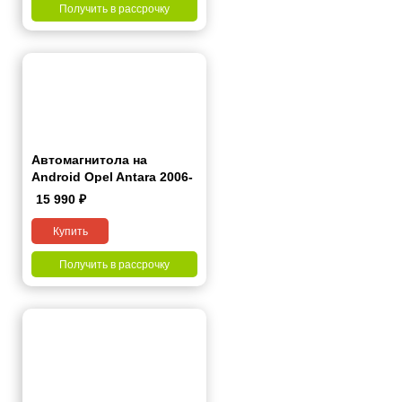
Получить в рассрочку
Автомагнитола на
Android Opel Antara 2006-
2015 7 дюймов
15 990
₽
Купить
Получить в рассрочку