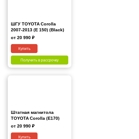
ШГУ TOYOTA Corolla
2007-2013 (E 150) (Black)
9"
от 20 990 ₽
Купить
Получить в рассрочку
Штатная магнитола
TOYOTA Corolla (E170)
2017+ 10" (Левый руль)
от 20 990 ₽
Купить