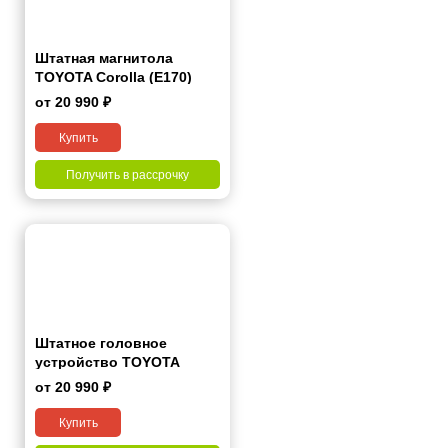
Штатная магнитола
TOYOTA Corolla (E170)
2017+ 10" (Левый руль)
от 20 990 ₽
Купить
Получить в рассрочку
Штатное головное
устройство TOYOTA
Corolla 2007-2013 (Black)
от 20 990 ₽
7"
Купить