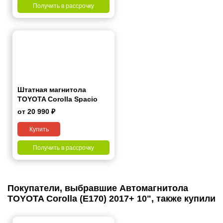
Получить в рассрочку
Штатная магнитола
TOYOTA Corolla Spacio
2001-2007 7"
от 20 990 ₽
Купить
Получить в рассрочку
Покупатели, выбравшие Автомагнитола
TOYOTA Corolla (E170) 2017+ 10", также купили