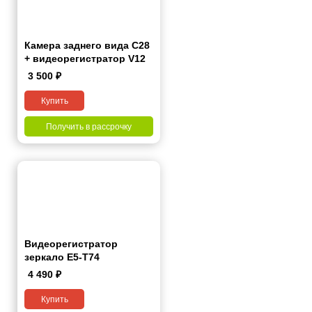
Камера заднего вида C28
+ видеорегистратор V12
(акция от 26 990 ₽)
3 500
₽
Купить
Получить в рассрочку
Видеорегистратор
зеркало E5-T74
4 490
₽
Купить