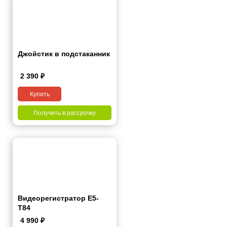
Джойстик в подстаканник
2 390
₽
Купить
Получить в рассрочку
Видеорегистратор Е5-
Т84
4 990
₽