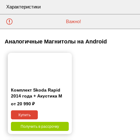
Характеристики
Важно!
Аналогичные Магнитолы на Android
Комплект Skoda Rapid
2014 года + Акустика M
1655 (2 комплекта) +
от 20 990 ₽
Камера з/в +
Видеорегистратор
Купить
Получить в рассрочку