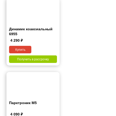
Динамик коаксиальный
6955
4 290
₽
Купить
Получить в рассрочку
Парктроник М5
4 090
₽