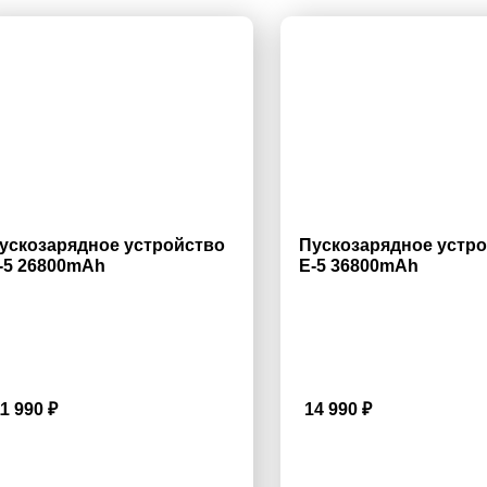
ускозарядное устройство
Пускозарядное устр
-5 26800mAh
E-5 36800mAh
11 990
₽
14 990
₽
3.7