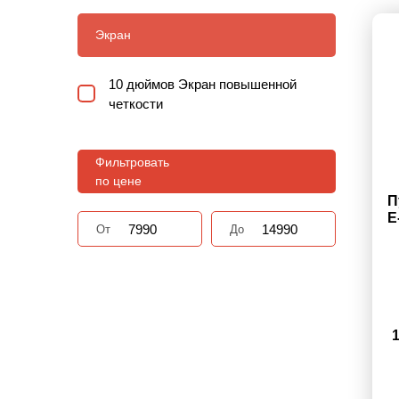
Экран
10 дюймов Экран повышенной
четкости
Фильтровать
по цене
П
E
От
До