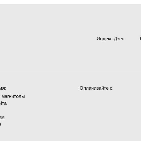
Яндекс.Дзен
ия:
Оплачивайте с:
 магнитолы
йта
ам
ы