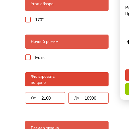
Угол обзора
Р
П
170°
Ночной режим
Есть
Фильтровать
по цене
От
До
Размер экрана