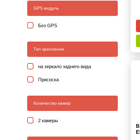
GPS модуль
Без GPS
Тип крепления
на зеркало заднего вида
Присоска
Количество камер
2 камеры
В
E