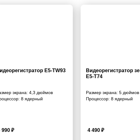
идеорегистратор Е5-ТW93
Видеорегистратор з
E5-T74
азмер экрана:
4,3 дюймов
Размер экрана:
5 дюймов
роцессор:
8 ядерный
Процессор:
8 ядерный
6 990
₽
4 490
₽
3.6