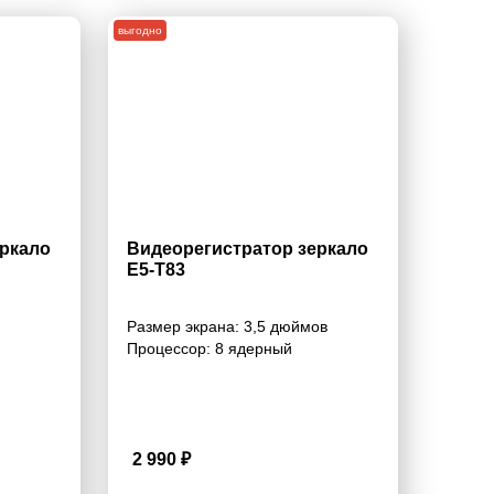
выгодно
еркало
Видеорегистратор зеркало
E5-T83
Размер экрана:
3,5 дюймов
Процессор:
8 ядерный
2 990
₽
3.7