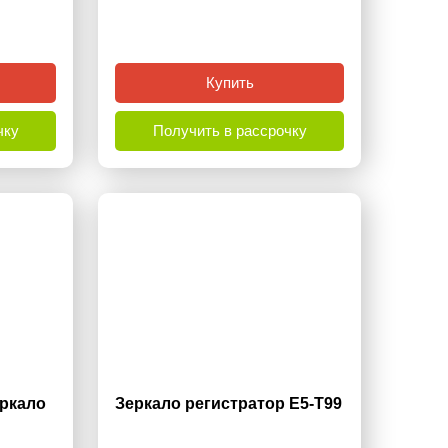
Купить
чку
Получить в рассрочку
еркало
Зеркало регистратор E5-T99