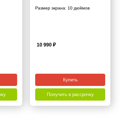
Размер экрана:
10 дюймов
10 990
₽
3.8
Купить
чку
Получить в рассрочку