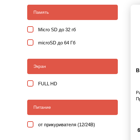
Память
Micro SD до 32 гб
microSD до 64 Гб
Экран
В
FULL HD
Р
П
Питание
от прикуривателя (12/24В)