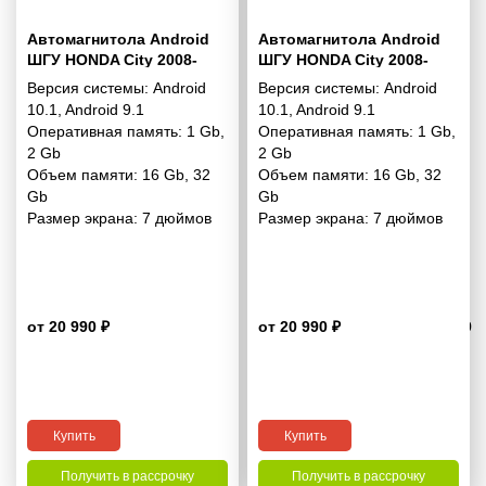
Автомагнитола Android
Автомагнитола Android
ШГУ HONDA City 2008-
ШГУ HONDA City 2008-
2014; Ballade 2011-2014
2014; Ballade 2011-2014
Версия системы:
Android
Версия системы:
Android
(Manual Air-Conditioning /
(Manual Air-Conditioning /
10.1
,
Android 9.1
10.1
,
Android 9.1
Grey) 7“
Silver) 7“
Оперативная память:
1 Gb
,
Оперативная память:
1 Gb
,
2 Gb
2 Gb
Объем памяти:
16 Gb
,
32
Объем памяти:
16 Gb
,
32
Gb
Gb
Размер экрана:
7 дюймов
Размер экрана:
7 дюймов
от 20 990 ₽
от 20 990 ₽
4.9
Купить
Купить
Получить в рассрочку
Получить в рассрочку