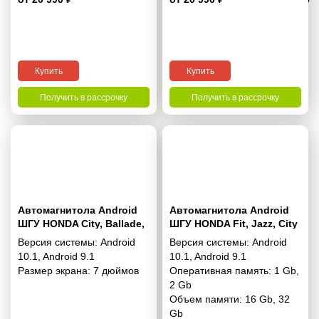
Купить
Купить
Получить в рассрочку
Получить в рассрочку
Автомагнитола Android
Автомагнитола Android
ШГУ HONDA City, Ballade,
ШГУ HONDA Fit, Jazz, City
Grace 2014+(Right wheel /
2002-2008 (Auto Air-
Версия системы:
Android
Версия системы:
Android
with SRS) 7“
Conditioning / Right
10.1
,
Android 9.1
10.1
,
Android 9.1
wheel) 7“
Размер экрана:
7 дюймов
Оперативная память:
1 Gb
,
2 Gb
Объем памяти:
16 Gb
,
32
Gb