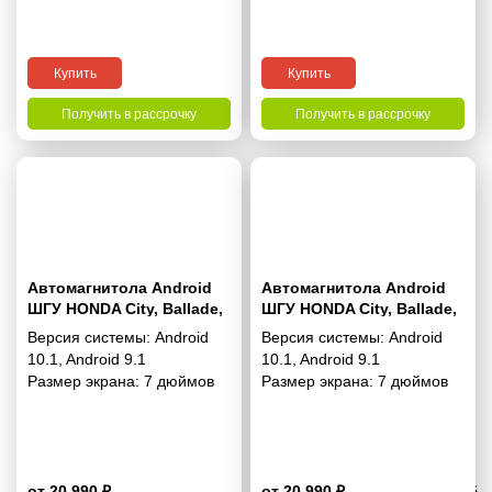
Купить
Купить
Получить в рассрочку
Получить в рассрочку
Автомагнитола Android
Автомагнитола Android
ШГУ HONDA City, Ballade,
ШГУ HONDA City, Ballade,
Grace 2014+; Greiz 2015+
Grace 2014+(Left wheel /
Версия системы:
Android
Версия системы:
Android
(Right wheel / without
with SRS) 7“
10.1
,
Android 9.1
10.1
,
Android 9.1
SRS) 7“
Размер экрана:
7 дюймов
Размер экрана:
7 дюймов
от 20 990 ₽
от 20 990 ₽
4.5