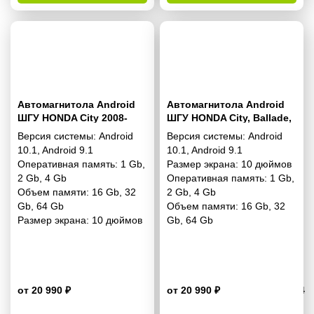
Автомагнитола Android
Автомагнитола Android
ШГУ HONDA City 2008-
ШГУ HONDA City, Ballade,
2014; Ballade 2011-2014
Grace 2014+
Версия системы:
Android
Версия системы:
Android
(Manual Air-Conditioning)
10.1
,
Android 9.1
10.1
,
Android 9.1
10"
Оперативная память:
1 Gb
,
Размер экрана:
10 дюймов
2 Gb
,
4 Gb
Оперативная память:
1 Gb
,
Объем памяти:
16 Gb
,
32
2 Gb
,
4 Gb
Gb
,
64 Gb
Объем памяти:
16 Gb
,
32
Размер экрана:
10 дюймов
Gb
,
64 Gb
от 20 990 ₽
от 20 990 ₽
4.4