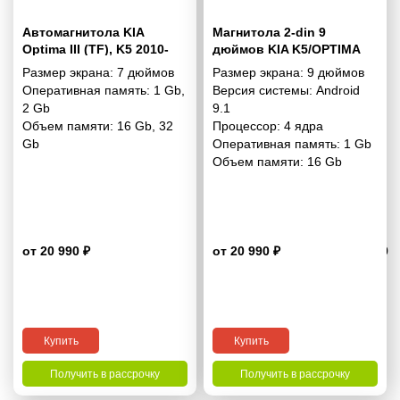
Автомагнитола KIA
Магнитола 2-din 9
Optima III (TF), K5 2010-
дюймов KIA K5/OPTIMA
2013 7"
2010-2015 - 9.1 1/16 Гб
Размер экрана:
7 дюймов
Размер экрана:
9 дюймов
Simple
Оперативная память:
1 Gb
,
Версия системы:
Android
2 Gb
9.1
Объем памяти:
16 Gb
,
32
Процессор:
4 ядра
Gb
Оперативная память:
1 Gb
Объем памяти:
16 Gb
от 20 990 ₽
от 20 990 ₽
3.9
Купить
Купить
Получить в рассрочку
Получить в рассрочку