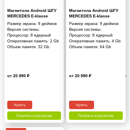
Магнитола Android ШГУ
Магнитола Android ШГУ
MERCEDES E-klasse
MERCEDES E-klasse
(W211) 2002-2009; CLS-
(W211) 2002-2009; CLS-
Размер экрана:
9 дюймов
Размер экрана:
9 дюймов
klasse (C219) 2004-2010 9
klasse (C219) 2004-2010 9
Версия системы:
Версия системы:
дюймов - 10.1 2/32 Гб
дюймов - 10.1 4/64 Гб Pro
Процессор:
8 ядерный
Процессор:
8 ядерный
Simple
Оперативная память:
2 Gb
Оперативная память:
4 Gb
Объем памяти:
32 Gb
Объем памяти:
64 Gb
от 20 990 ₽
от 20 990 ₽
4.3
Купить
Купить
Получить в рассрочку
Получить в рассрочку