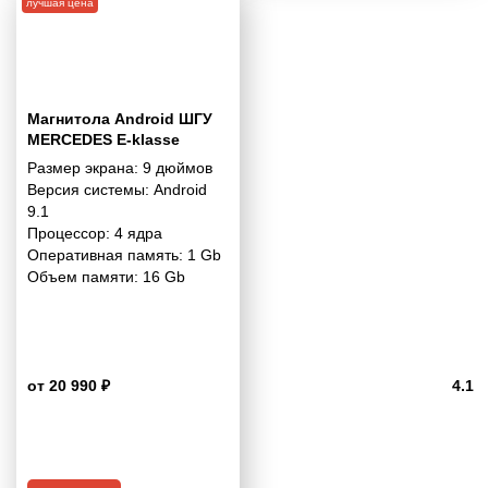
лучшая цена
Магнитола Android ШГУ
MERCEDES E-klasse
(W211) 2002-2009; CLS-
Размер экрана:
9 дюймов
klasse (C219) 2004-2010 9
Версия системы:
Android
дюймов - 9.1 1/16 Гб
9.1
Simple
Процессор:
4 ядра
Оперативная память:
1 Gb
Объем памяти:
16 Gb
от 20 990 ₽
4.1