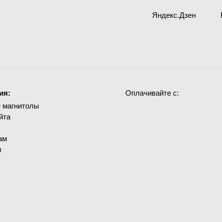
Яндекс.Дзен
ия:
Оплачивайте с:
 магнитолы
йта
ам
ы