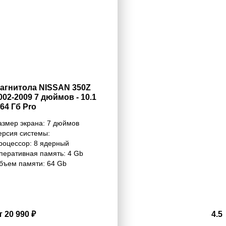
агнитола NISSAN 350Z
002-2009 7 дюймов - 10.1
/64 Гб Pro
азмер экрана:
7 дюймов
ерсия системы:
роцессор:
8 ядерный
перативная память:
4 Gb
бъем памяти:
64 Gb
т 20 990 ₽
4.5