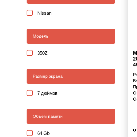
Nissan
Модель
350Z
М
2
4
Р
Размер экрана
В
П
7 дюймов
О
О
Объем памяти
о
64 Gb