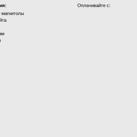
ия:
Оплачивайте с:
 магнитолы
йта
ам
ы