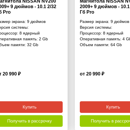
агнитола NISSAN NV200
Магнитола NISSAN N
009+ 9 дюймов - 10.1 2/32
2009+ 9 дюймов - 10.1
б Pro
Гб Pro
азмер экрана:
9 дюймов
Размер экрана:
9 дюймов
ерсия системы:
Версия системы:
роцессор:
8 ядерный
Процессор:
8 ядерный
перативная память:
2 Gb
Оперативная память:
4 G
бъем памяти:
32 Gb
Объем памяти:
64 Gb
т 20 990 ₽
от 20 990 ₽
4.6
Купить
Купить
Получить в рассрочку
Получить в рассро