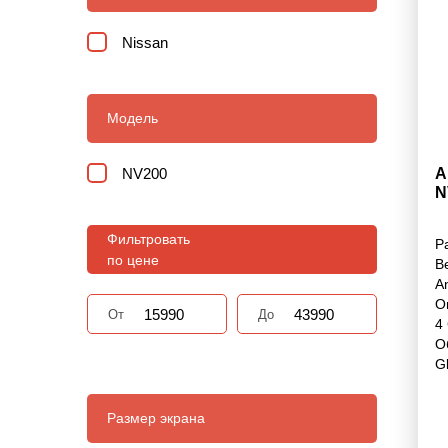
Nissan
Модель
NV200
А
N
Фильтровать
Р
по цене
В
A
О
От
До
4
О
G
Размер экрана