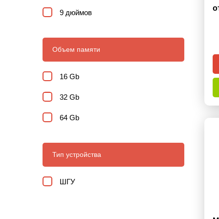
о
9 дюймов
Объем памяти
16 Gb
32 Gb
64 Gb
Тип устройства
ШГУ