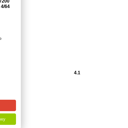
V200
 4/64
b
4.1
чку