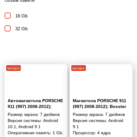
Объем памяти
16 Gb
32 Gb
выгодно
выгодно
Автомагнитола PORSCHE
Магнитола PORSCHE 911
911 (997) 2008-2012);
(997) 2008-2012); Boxster
Boxster (987) 2009-2012;
(987) 2009-2012; Cayman
Размер экрана:
7 дюймов
Размер экрана:
7 дюймов
Cayman (987) 2009-2013
(987) 2009-2013 7 дюймов
Версия системы:
Android
Версия системы:
Android
7"
- 9.1 1/16 Гб Simple
10.1
,
Android 9.1
9.1
Оперативная память:
1 Gb
,
Процессор:
4 ядра