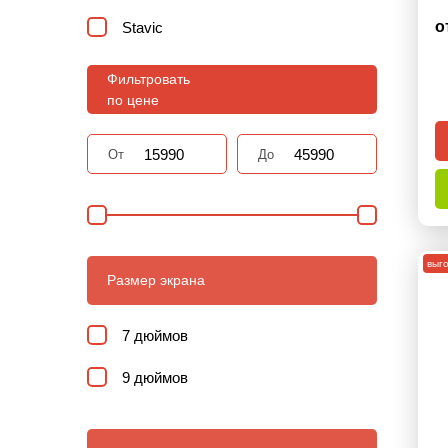
о
Stavic
Tivoli
Фильтровать
по цене
Turismo
От
До
выг
Размер экрана
7 дюймов
9 дюймов