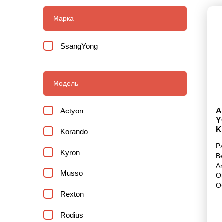
Марка
SsangYong
Модель
Actyon
А
Y
K
Korando
Р
Kyron
В
A
Musso
О
О
Rexton
Rodius