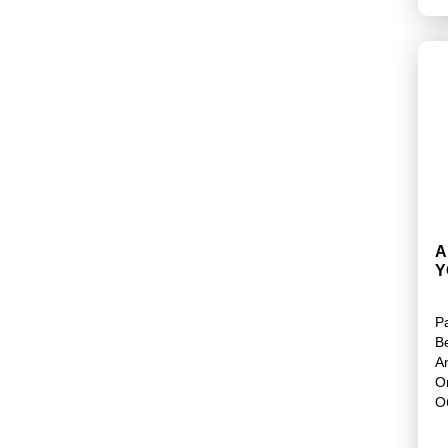
А
Y
Р
В
A
О
О