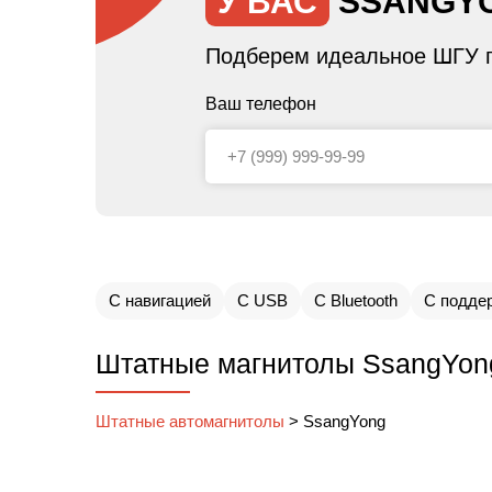
У ВАС
SSANGY
Подберем идеальное ШГУ п
Ваш телефон
С навигацией
С USB
С Bluetooth
С подде
Штатные магнитолы SsangYong
Штатные автомагнитолы
>
SsangYong