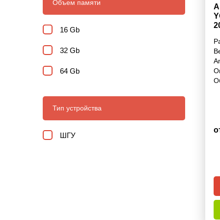
Объем памяти
А
Y
2
16 Gb
Р
32 Gb
В
A
64 Gb
О
О
Тип устройства
о
ШГУ