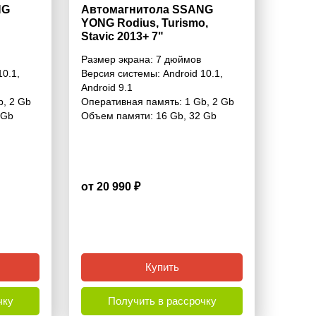
NG
Автомагнитола SSANG
YONG Rodius, Turismo,
Stavic 2013+ 7"
Размер экрана:
7 дюймов
10.1
,
Версия системы:
Android 10.1
,
Android 9.1
b
,
2 Gb
Оперативная память:
1 Gb
,
2 Gb
 Gb
Объем памяти:
16 Gb
,
32 Gb
от 20 990 ₽
3.9
Купить
чку
Получить в рассрочку