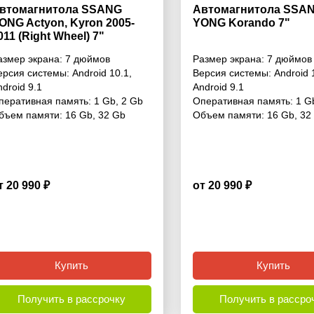
втомагнитола SSANG
Автомагнитола SSA
ONG Actyon, Kyron 2005-
YONG Korando 7"
011 (Right Wheel) 7"
азмер экрана:
7 дюймов
Размер экрана:
7 дюймов
ерсия системы:
Android 10.1
,
Версия системы:
Android 
ndroid 9.1
Android 9.1
перативная память:
1 Gb
,
2 Gb
Оперативная память:
1 G
бъем памяти:
16 Gb
,
32 Gb
Объем памяти:
16 Gb
,
32
т 20 990 ₽
от 20 990 ₽
4.4
Купить
Купить
Получить в рассрочку
Получить в рассро