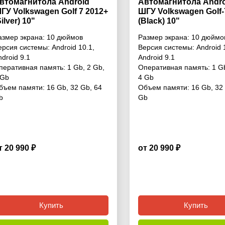
втомагнитола Android
Автомагнитола Andro
ГУ Volkswagen Golf 7 2012+
ШГУ Volkswagen Golf-
Silver) 10"
(Black) 10"
азмер экрана:
10 дюймов
Размер экрана:
10 дюймо
ерсия системы:
Android 10.1
,
Версия системы:
Android 
ndroid 9.1
Android 9.1
перативная память:
1 Gb
,
2 Gb
,
Оперативная память:
1 G
 Gb
4 Gb
бъем памяти:
16 Gb
,
32 Gb
,
64
Объем памяти:
16 Gb
,
32
b
Gb
т 20 990 ₽
от 20 990 ₽
4.3
Купить
Купить