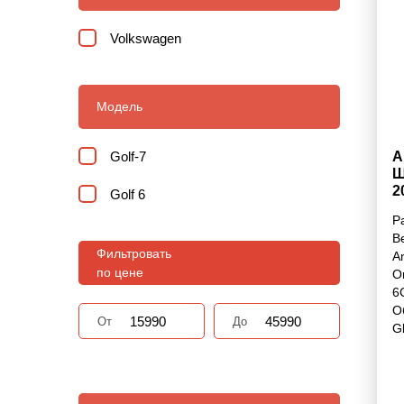
Volkswagen
Модель
Golf-7
А
Ш
2
Golf 6
Р
В
Фильтровать
A
по цене
О
6
О
От
До
G