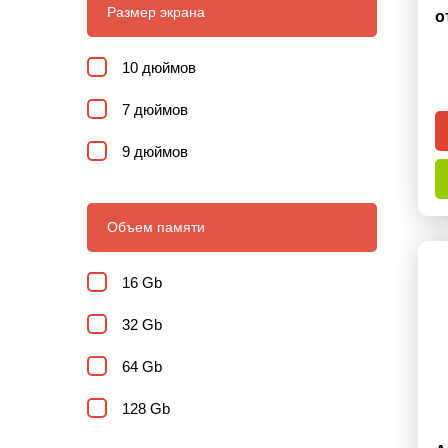
Размер экрана
о
10 дюймов
7 дюймов
9 дюймов
Объем памяти
16 Gb
32 Gb
64 Gb
128 Gb