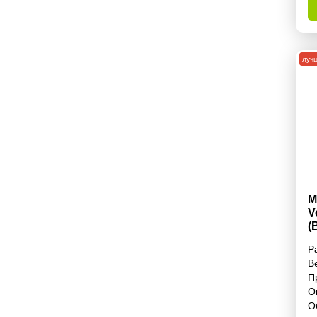
луч
М
V
(
Г
Р
В
П
О
О