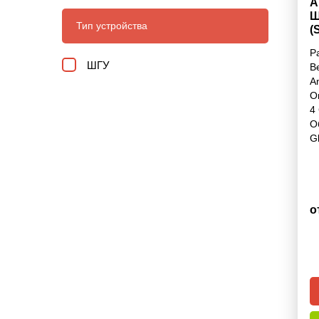
А
Ш
Тип устройства
(
Р
ШГУ
В
A
О
4
О
G
о