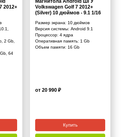
id
Магнитола Android ШГУ
7 2012+
Volkswagen Golf 7 2012+
(Silver) 10 дюймов - 9.1 1/16
Гб Simple
в
Размер экрана:
10 дюймов
10.1
,
Версия системы:
Android 9.1
Процессор:
4 ядра
b
,
2 Gb
,
Оперативная память:
1 Gb
Объем памяти:
16 Gb
 Gb
,
64
от 20 990 ₽
4.6
Купить