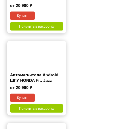
2013+ (Left wheel) 10"
от 20 990 ₽
Купить
Получить в рассрочку
Автомагнитола Android
ШГУ HONDA Fit, Jazz
2013+ (Right wheel) 10"
от 20 990 ₽
Купить
Получить в рассрочку