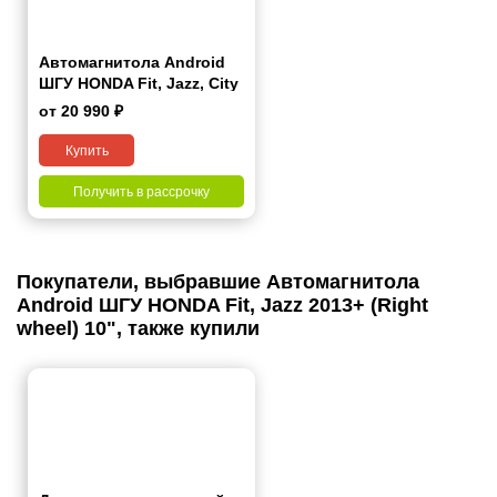
Автомагнитола Android
ШГУ HONDA Fit, Jazz, City
2002-2008 (Manual Air-
от 20 990 ₽
Conditioning) 9"
Купить
Получить в рассрочку
Покупатели, выбравшие Автомагнитола
Android ШГУ HONDA Fit, Jazz 2013+ (Right
wheel) 10", также купили