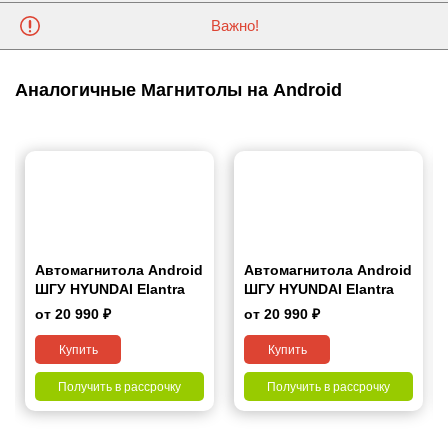
Важно!
Аналогичные Магнитолы на Android
Автомагнитола Android
Автомагнитола Android
ШГУ HYUNDAI Elantra
ШГУ HYUNDAI Elantra
(AD) 2016-2018, Avante
(MD) 2014-2016, Avante
от 20 990 ₽
от 20 990 ₽
2015-2018 9"
(MD) 2013-2015 9"
Купить
Купить
Получить в рассрочку
Получить в рассрочку