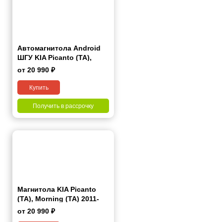
Автомагнитола Android
ШГУ KIA Picanto (TA),
Morning (TA) 2011-2017 9"
от 20 990 ₽
Купить
Получить в рассрочку
Магнитола KIA Picanto
(TA), Morning (TA) 2011-
2017 7 дюймов - 10.1 2/32
от 20 990 ₽
Гб Pro