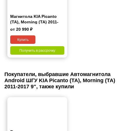
Магнитола KIA Picanto
(TA), Morning (TA) 2011-
2017 7 дюймов - 10.1 2/32
от 20 990 ₽
Гб Simple
Купить
Получить в рассрочку
Покупатели, выбравшие Автомагнитола
Android ШГУ KIA Picanto (TA), Morning (TA)
2011-2017 9", также купили