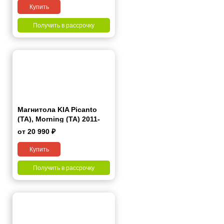
Купить
Получить в рассрочку
Магнитола KIA Picanto
(TA), Morning (TA) 2011-
2017 7 дюймов - 9.1 1/16
от 20 990 ₽
Гб Simple
Купить
Получить в рассрочку