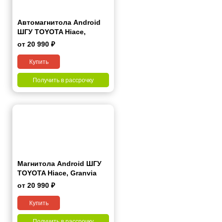
Автомагнитола Android
ШГУ TOYOTA Hiace,
Granvia 2019+ 9"
от 20 990 ₽
Купить
Получить в рассрочку
Магнитола Android ШГУ
TOYOTA Hiace, Granvia
2019+ 9 дюймов - 10.1
от 20 990 ₽
2/32 Гб Pro
Купить
Получить в рассрочку