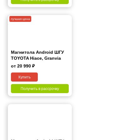
лучшая цена
Магнитола Android ШГУ
TOYOTA Hiace, Granvia
2019+ 9 дюймов - 9.1 1/16
от 20 990 ₽
Гб Simple
Купить
Получить в рассрочку