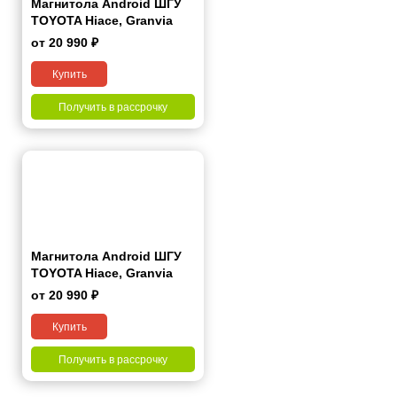
Магнитола Android ШГУ
TOYOTA Hiace, Granvia
2019+ 9 дюймов - 10.1
от 20 990 ₽
4/64 Гб Pro
Купить
Получить в рассрочку
Магнитола Android ШГУ
TOYOTA Hiace, Granvia
2019+ 9 дюймов - 10.1
от 20 990 ₽
2/32 Гб Simple
Купить
Получить в рассрочку