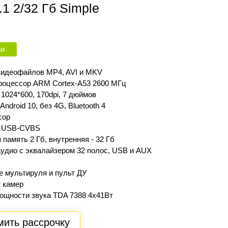
 2/32 Гб Simple
ии
идеофайлов MP4, AVI и MKV
роцессор ARM Cortex‑A53 2600 МГц
1024*600, 170dpi, 7 дюймов
Android 10, без 4G, Bluetooth 4
сор
 USB-CVBS
память 2 Гб, внутренняя - 32 Гб
удио с эквалайзером 32 полос, USB и AUX
 мультируля и пульт ДУ
 камер
ощности звука TDA 7388 4х41Вт
ить рассрочку