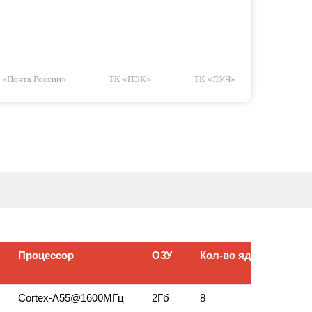
«Почта России»
ТК «ПЭК»
ТК «ЛУЧ»
Процессор
ОЗУ
Кол‑во ядер
Раз
Процессор
ОЗУ
Кол‑во ядер
Раз
Cortex‑A55@1600МГц
2Гб
8
64 bi