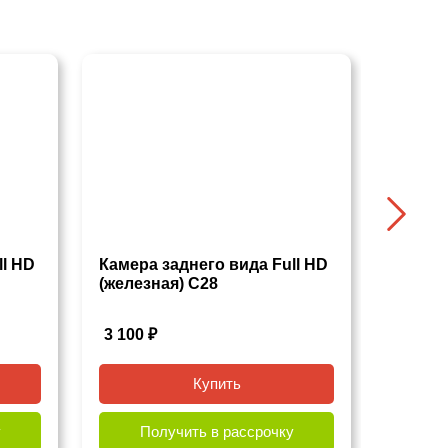
ll HD
Камера заднего вида Full HD
Динам
(железная) С28
М655
3 100
₽
5 690
Купить
у
Получить в рассрочку
По