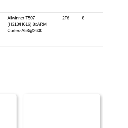
Allwinner T507
2Гб
8
32 bi
(H313/H616) 8xARM
Cortex‑A53@2600
лучшая цена