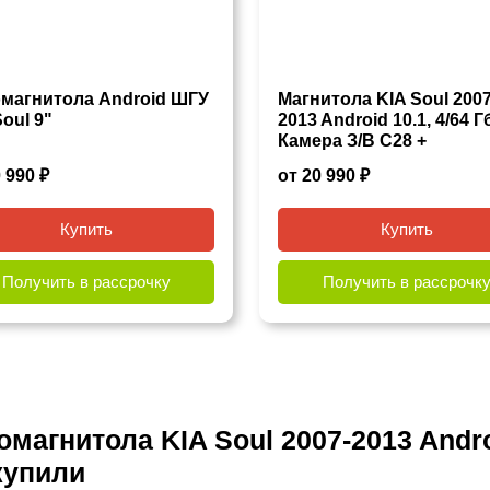
магнитола Android ШГУ
Магнитола KIA Soul 2007
Soul 9"
2013 Android 10.1, 4/64 Г
Камера З/В С28 +
Регистратор V12 9 дюйм
 990 ₽
от 20 990 ₽
10.1 2/32 Гб Pro
Купить
Купить
Получить в рассрочку
Получить в рассрочк
агнитола KIA Soul 2007-2013 Androi
 купили