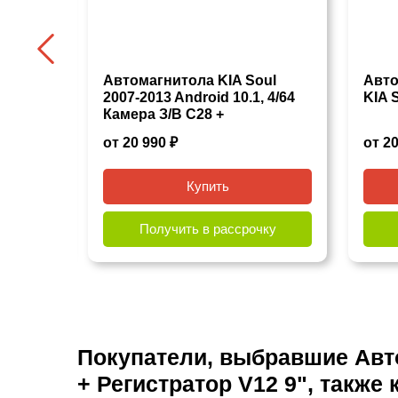
ГУ KIA
Автомагнитола KIA Soul
Авто
16 Гб
2007-2013 Android 10.1, 4/64
KIA 
Камера З/В С28 +
Регистратор V12 9"
от 20 990 ₽
от 20
Купить
чку
Получить в рассрочку
Покупатели, выбравшие Автом
+ Регистратор V12 9", также