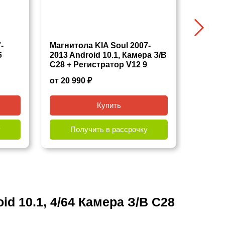
-
Магнитола KIA Soul 2007-
Магнит
б
2013 Android 10.1, Камера З/В
2013 A
С28 + Регистратор V12 9
С28 + 
ов -
дюймов - 10.1 2/32 Гб Simple
дюймов 
от 20 990 ₽
от 20 9
Купить
у
Получить в рассрочку
По
d 10.1, 4/64 Камера З/В С28