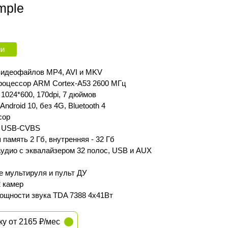
mple
ии
идеофайлов MP4, AVI и MKV
роцессор ARM Cortex‑A53 2600 МГц
1024*600, 170dpi, 7 дюймов
Android 10, без 4G, Bluetooth 4
сор
 USB-CVBS
память 2 Гб, внутренняя - 32 Гб
удио с эквалайзером 32 полос, USB и AUX
 мультируля и пульт ДУ
 камер
ощности звука TDA 7388 4х41Вт
ку от 2165 ₽/мес