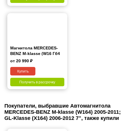
Магнитола MERCEDES-
BENZ M-klasse (W16 Гб4
Гб) 2005-2011; GL-Klasse
от 20 990 ₽
(X16 Гб4 Гб) 2006-2012 7
дюймов - 10.1 2/32 Гб
Купить
Simple
Получить в рассрочку
Покупатели, выбравшие Автомагнитола
MERCEDES-BENZ M-klasse (W164) 2005-2011;
GL-Klasse (X164) 2006-2012 7", также купили