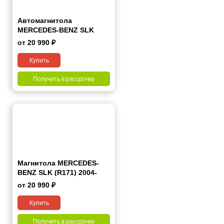
Автомагнитола
MERCEDES-BENZ SLK
(R171) 2004-2011 7"
от 20 990 ₽
Купить
Получить в рассрочку
Магнитола MERCEDES-
BENZ SLK (R171) 2004-
2011 7 дюймов - 10.1 2/32
от 20 990 ₽
Гб Pro
Купить
Получить в рассрочку