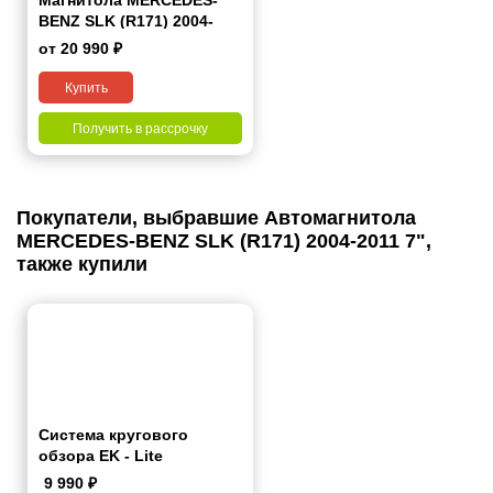
Магнитола MERCEDES-
BENZ SLK (R171) 2004-
2011 7 дюймов - 10.1 2/32
от 20 990 ₽
Гб Simple
Купить
Получить в рассрочку
Покупатели, выбравшие Автомагнитола
MERCEDES-BENZ SLK (R171) 2004-2011 7",
также купили
Система кругового
обзора EK - Lite
9 990
₽