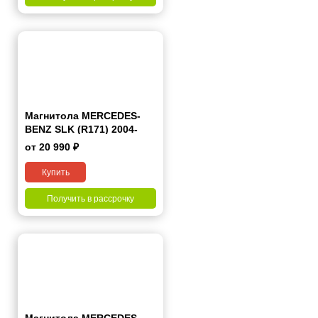
Магнитола MERCEDES-
BENZ SLK (R171) 2004-
2011 7 дюймов - 9.1 1/16
от 20 990 ₽
Гб Simple
Купить
Получить в рассрочку