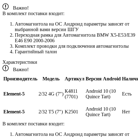
Важно!
В комплект поставки входит:
Автомагнитола на ОС Андроид параметры зависят от
выбранной вами версии ШГУ
Переходная рамка для Автомагнитола BMW X5-E53/E39
E46 E90 2000-2006
Комплект проводки для подключения автомагнитолы
Гарантийный талон
Характеристики
Важно!
Производитель
Модель
Артикул
Версия Android
Налич
К4811
Android 10 (10
Element-5
2/32 4G (7")
Есть
(7701)
Quince Tart)
Android 10 (10
Element-5
2/32 T5 (7")
K2501
Нет
Quince Tart)
В комплект поставки входит:
Автомагнитола на ОС Андроид параметры зависят от