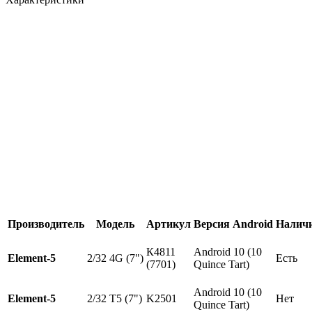
Производитель
Модель
Артикул
Версия Android
Налич
К4811
Android 10 (10
Element-5
2/32 4G (7")
Есть
(7701)
Quince Tart)
Android 10 (10
Element-5
2/32 T5 (7")
K2501
Нет
Quince Tart)