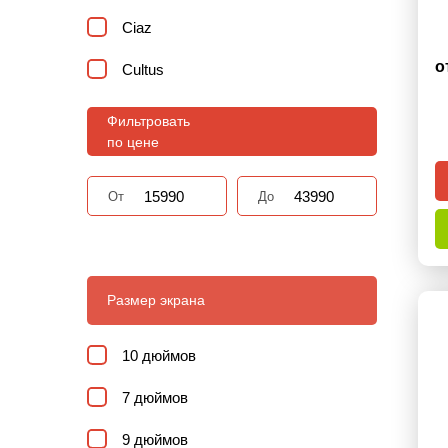
Ciaz
о
Cultus
Dzire
Фильтровать
по цене
Equator
Ertiga
От
До
Escudo
GRAND VITARA
Размер экрана
Ignis
10 дюймов
Kizashi
7 дюймов
Maruti Alto
9 дюймов
Maruti Vitara Breeza