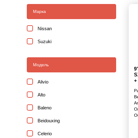
Марка
Nissan
Suzuki
Модель
9
S
+
Alivio
Р
Alto
В
A
Baleno
О
О
Beidouxing
Celerio