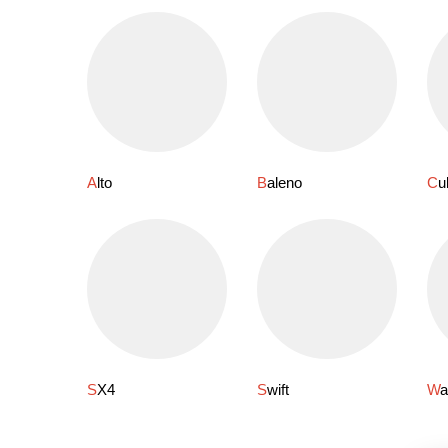
Alto
Baleno
C
SX4
Swift
W