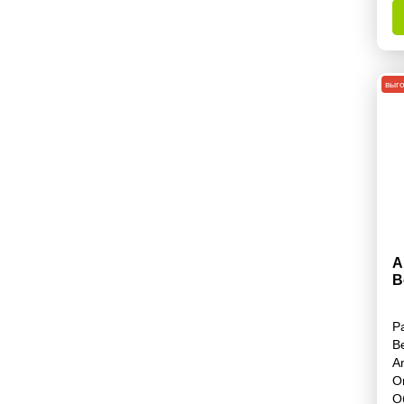
выг
А
B
Р
В
A
О
О