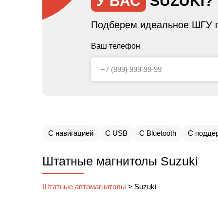
У ВАС
SUZUKI?
Подберем идеальное ШГУ п
Ваш телефон
С навигацией
С USB
С Bluetooth
С подде
Штатные магнитолы Suzuki
Штатные автомагнитолы
>
Suzuki