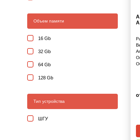
S Cross
А
Объем памяти
A
SWIFT
16 Gb
Р
SX4
В
32 Gb
A
Vitara
О
О
64 Gb
Wagon-R
128 Gb
о
Тип устройства
ШГУ