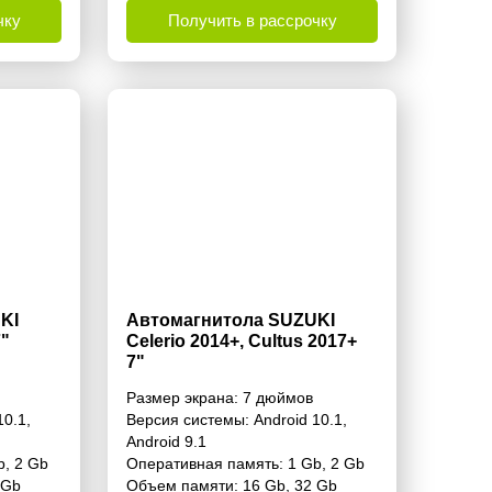
чку
Получить в рассрочку
KI
Автомагнитола SUZUKI
7"
Celerio 2014+, Cultus 2017+
7"
Размер экрана:
7 дюймов
10.1
,
Версия системы:
Android 10.1
,
Android 9.1
b
,
2 Gb
Оперативная память:
1 Gb
,
2 Gb
 Gb
Объем памяти:
16 Gb
,
32 Gb