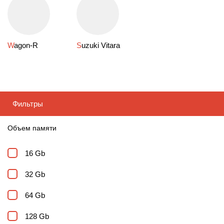
Wagon-R
Suzuki Vitara
Фильтры
Объем памяти
16 Gb
32 Gb
64 Gb
128 Gb