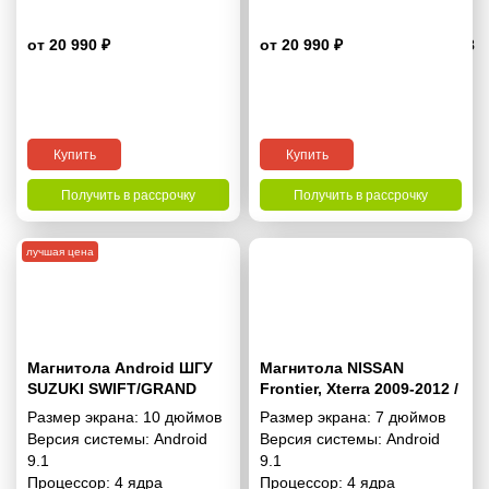
от 20 990 ₽
от 20 990 ₽
4.8
Купить
Купить
Получить в рассрочку
Получить в рассрочку
лучшая цена
Магнитола Android ШГУ
Магнитола NISSAN
SUZUKI SWIFT/GRAND
Frontier, Xterra 2009-2012 /
VITARA 2009-2017 10
SUZUKI Equator 2009-2012
Размер экрана:
10 дюймов
Размер экрана:
7 дюймов
дюймов - 9.1 1/16 Гб
7 дюймов - 9.1 1/16 Гб
Версия системы:
Android
Версия системы:
Android
Simple
Simple
9.1
9.1
Процессор:
4 ядра
Процессор:
4 ядра