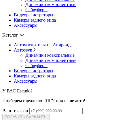
Динамики компонентные
Сабвуферы
Видеорегистраторы
Камеры заднего вида
Аксессуары
Каталог
Автомагнитолы на Андроид
Автозвук
Динамики коаксиальные
Динамики компонентные
Сабвуферы
Видеорегистраторы
Камеры заднего вида
Аксессуары
У ВАС
Escudo?
Подберем идеальное ШГУ под ваше авто!
Ваш телефон
ПОЛУЧИТЬ ВАРИАНТЫ