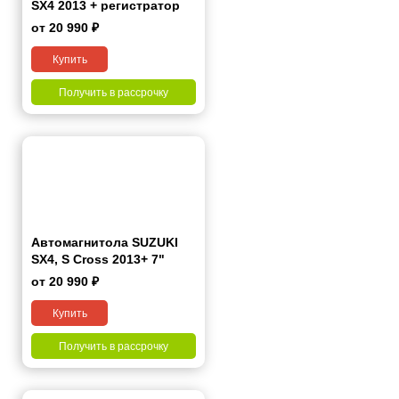
SX4 2013 + регистратор
V12 + камера заднего
от 20 990 ₽
вида CZ-1
Купить
Получить в рассрочку
Автомагнитола SUZUKI
SX4, S Cross 2013+ 7"
от 20 990 ₽
Купить
Получить в рассрочку