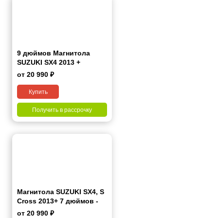
9 дюймов Магнитола
SUZUKI SX4 2013 +
регистратор V12 + камера
от 20 990 ₽
заднего вида CZ-1 - 10.1
2/32 Гб Pro
Купить
Получить в рассрочку
Магнитола SUZUKI SX4, S
Cross 2013+ 7 дюймов -
10.1 2/32 Гб Pro
от 20 990 ₽