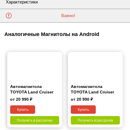
Характеристики
Важно!
Аналогичные Магнитолы на Android
Автомагнитола
Автомагнитола
TOYOTA Land Cruiser
TOYOTA Land Cruiser
Prado (150) 2009-2013
Prado (150) 2013-2017
от 20 990 ₽
от 20 990 ₽
(Left Wheel) 7"
7"
Купить
Купить
Получить в рассрочку
Получить в рассрочку