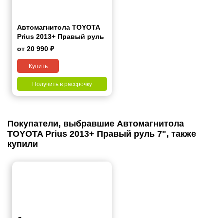
Автомагнитола TOYOTA
Prius 2013+ Правый руль
7"
от 20 990 ₽
Купить
Получить в рассрочку
Покупатели, выбравшие Автомагнитола
TOYOTA Prius 2013+ Правый руль 7", также
купили