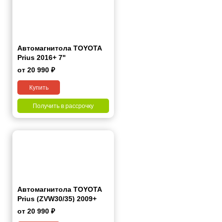
Автомагнитола TOYOTA
Prius 2016+ 7"
от 20 990 ₽
Купить
Получить в рассрочку
Автомагнитола TOYOTA
Prius (ZVW30/35) 2009+
Левый руль 7"
от 20 990 ₽