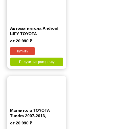
Автомагнитола Android
ШГУ TOYOTA
Tundra/Sequoia 2009-2015
от 20 990 ₽
9"
Купить
Получить в рассрочку
Магнитола TOYOTA
Tundra 2007-2013,
Sequoia 2007+ 7 дюймов -
от 20 990 ₽
10.1 2/32 Гб Pro