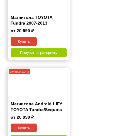
Магнитола TOYOTA
Tundra 2007-2013,
Sequoia 2007+ 7 дюймов -
от 20 990 ₽
9.1 1/16 Гб Simple
Купить
Получить в рассрочку
лучшая цена
Магнитола Android ШГУ
TOYOTA Tundra/Sequoia
2009-2015 9 дюймов - 9.1
от 20 990 ₽
1/16 Гб Simple
Купить