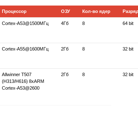
Процессор
ОЗУ
Кол‑во ядер
Разряд
Сortex‑A53@1500МГц
4Гб
8
64 bit
Cortex‑A55@1600МГц
2Гб
8
32 bit
Allwinner T507
2Гб
8
32 bit
(H313/H616) 8xARM
Cortex‑A53@2600