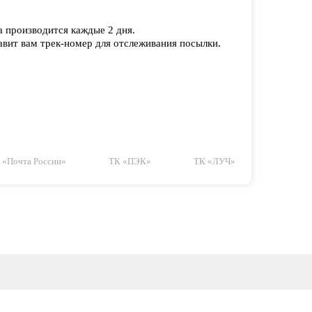
а производится каждые 2 дня.
вит вам трек-номер для отслеживания посылки.
«Почта России»
ТК «ПЭК»
ТК «ЛУЧ»