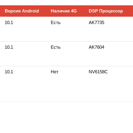
Версия Android
Наличие 4G
DSP Процессор
10.1
Есть
AK7735
10.1
Есть
AK7604
10.1
Нет
NV6158С