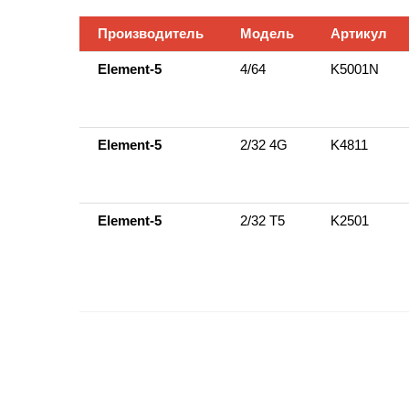
Производитель
Модель
Артикул
Element-5
4/64
K5001N
Element-5
2/32 4G
K4811
Element-5
2/32 Т5
K2501