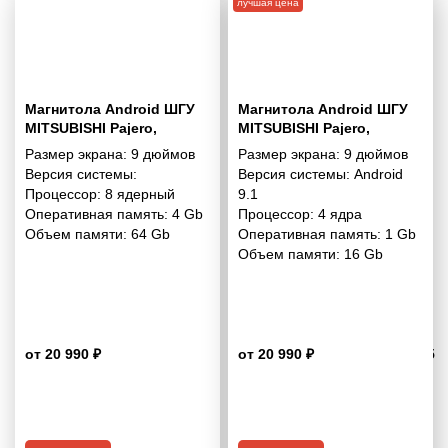
лучшая цена
Магнитола Android ШГУ
Магнитола Android ШГУ
MITSUBISHI Pajero,
MITSUBISHI Pajero,
Shogun, Montero 2007+ 9
Shogun, Montero 2007+ 9
Размер экрана:
9 дюймов
Размер экрана:
9 дюймов
дюймов - 10.1 4/64 Гб Pro
дюймов - 9.1 1/16 Гб
Версия системы:
Версия системы:
Android
Simple
Процессор:
8 ядерный
9.1
Оперативная память:
4 Gb
Процессор:
4 ядра
Объем памяти:
64 Gb
Оперативная память:
1 Gb
Объем памяти:
16 Gb
от 20 990 ₽
от 20 990 ₽
4.5